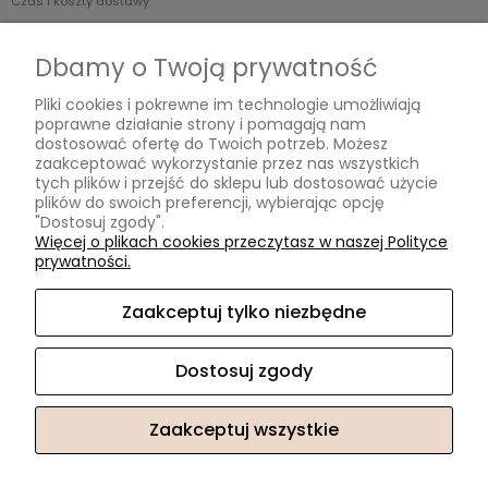
Czas i koszty dostawy
Informacje
Dbamy o Twoją prywatność
Polityka prywatności
Pliki cookies i pokrewne im technologie umożliwiają
poprawne działanie strony i pomagają nam
dostosować ofertę do Twoich potrzeb. Możesz
O nas
zaakceptować wykorzystanie przez nas wszystkich
tych plików i przejść do sklepu lub dostosować użycie
Kontakt i dane firmy
plików do swoich preferencji, wybierając opcję
"Dostosuj zgody".
O firmie
Więcej o plikach cookies przeczytasz w naszej Polityce
prywatności.
Zaakceptuj tylko niezbędne
Uluru Sp. z o.o.
| ul. Cybernetyki 19, 02-677 Warszawa, woj.
mazowieckie | E-mail:
kontakt@nakhair.pl
Tel.:
784387365
| NIP:
5213757190 REGON: 365895280
Dostosuj zgody
Zaakceptuj wszystkie
Sklep internetowy Shoper Premium