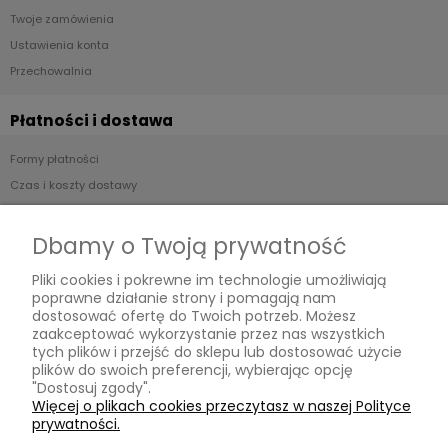
Twoje zamówienia
Ustawienia konta
Przechowalnia
Płatności i dostawa
Formy płatności
Czas i koszty dostawy
Informacje
Dbamy o Twoją prywatność
Polityka prywatności
Pliki cookies i pokrewne im technologie umożliwiają
poprawne działanie strony i pomagają nam
dostosować ofertę do Twoich potrzeb. Możesz
O nas
zaakceptować wykorzystanie przez nas wszystkich
tych plików i przejść do sklepu lub dostosować użycie
Kontakt i dane firmy
plików do swoich preferencji, wybierając opcję
"Dostosuj zgody".
O firmie
Więcej o plikach cookies przeczytasz w naszej Polityce
prywatności.