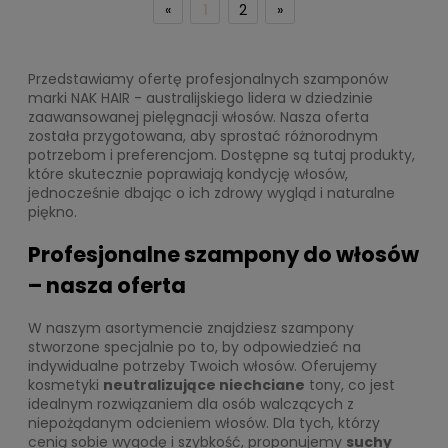
«
1
2
»
Przedstawiamy ofertę profesjonalnych szamponów
marki NAK HAIR - australijskiego lidera w dziedzinie
zaawansowanej pielęgnacji włosów. Nasza oferta
została przygotowana, aby sprostać różnorodnym
potrzebom i preferencjom. Dostępne są tutaj produkty,
które skutecznie poprawiają kondycję włosów,
jednocześnie dbając o ich zdrowy wygląd i naturalne
piękno.
Profesjonalne szampony do włosów
– nasza oferta
W naszym asortymencie znajdziesz szampony
stworzone specjalnie po to, by odpowiedzieć na
indywidualne potrzeby Twoich włosów. Oferujemy
kosmetyki
neutralizujące niechciane
tony, co jest
idealnym rozwiązaniem dla osób walczących z
niepożądanym odcieniem włosów. Dla tych, którzy
cenią sobie wygodę i szybkość, proponujemy
suchy