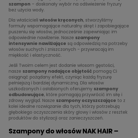
szampon
– doskonały wybór na odświeżenie fryzury
bez użycia wody.
Dla właścicieli
włosów kręconych
, stworzyliśmy
formuły wspomagające naturalny skręt i zapobiegające
puszeniu się włosów, jednocześnie zapewniając im
odpowiednie nawilżenie. Nasze
szampony
intensywnie nawilżające
są odpowiedzią na potrzeby
włosów suchych i zniszczonych - przywracają im
miękkość i elastyczność.
Jeśli Twoim celem jest dodanie włosom gęstości,
nasze
szampony nadające objętość
pomogą Ci
osiągnąć pożądany efekt, czyniąc każdą fryzurę
pełniejszą i bardziej dynamiczną. Dla włosów
uszkodzonych i osłabionych oferujemy
szampony
odbudowujące
, które pomagają przywrócić im siłę i
zdrowy wygląd. Nasze
szampony oczyszczające
to z
kolei idealne rozwiązanie dla tych, którzy potrzebują
głębokiego oczyszczenia skóry głowy i włosów z resztek
produktów do stylizacji oraz zanieczyszczeń.
Szampony do włosów NAK HAIR –