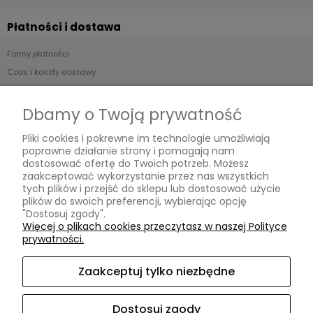
Płatności i dostawa
Formy płatności
Czas i koszty dostawy
Informacje
Dbamy o Twoją prywatność
Polityka prywatności
Pliki cookies i pokrewne im technologie umożliwiają
poprawne działanie strony i pomagają nam
dostosować ofertę do Twoich potrzeb. Możesz
O nas
zaakceptować wykorzystanie przez nas wszystkich
tych plików i przejść do sklepu lub dostosować użycie
Kontakt i dane firmy
plików do swoich preferencji, wybierając opcję
"Dostosuj zgody".
O firmie
Więcej o plikach cookies przeczytasz w naszej Polityce
prywatności.
Zaakceptuj tylko niezbędne
Uluru Sp. z o.o.
| ul. Cybernetyki 19, 02-677 Warszawa, woj.
mazowieckie | E-mail:
kontakt@nakhair.pl
Tel.:
784387365
| NIP:
5213757190 REGON: 365895280
Dostosuj zgody