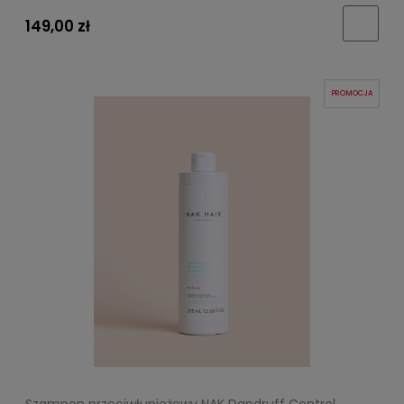
149,00 zł
PROMOCJA
Szampon przeciwłupieżowy NAK Dandruff Control